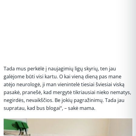
Tada mus perkėlė į naujagimių ligų skyrių, ten jau
galėjome būti visi kartu. O kai vieną dieną pas mane
atėjo neurologė, ji man vienintelė tiesiai šviesiai viską
pasakė, pranešė, kad mergytė tikriausiai nieko nematys,
negirdės, nevaikščios. Be jokių pagražinimų. Tada jau
supratau, kad bus blogai“, – sakė mama.