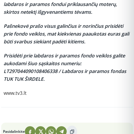
labdaros ir paramos fondui priklausančių moterų,
skirtos netektį išgyvenantiems tėvams.
Pašnekovė prašo visus galinčius ir norinčius prisidėti
prie fondo veiklos, mat kiekvienas paaukotas euras gali
būti svarbus siekiant padėti kitiems.
Prisidėti prie labdaros ir paramos fondo veiklos galite
aukodami šiuo sąskaitos numeriu:
LT297044090108406338 / Labdaros ir paramos fondas
TUK TUK ŠIRDELE.
www.tv3.lt
Peržiūros: 6
Pasidalinkite