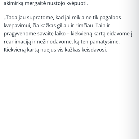
akimirką mergaitė nustojo kvėpuoti.
„Tada jau supratome, kad jai reikia ne tik pagalbos
kvėpavimui, čia kažkas giliau ir rimčiau. Taip ir
pragyvenome savaitę laiko – kiekvieną kartą eidavome į
reanimaciją ir nežinodavome, ką ten pamatysime.
Kiekvieną kartą nuėjus vis kažkas keisdavosi.
REKLAMA