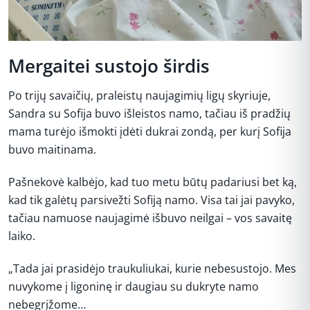
Mergaitei sustojo širdis
Po trijų savaičių, praleistų naujagimių ligų skyriuje,
Sandra su Sofija buvo išleistos namo, tačiau iš pradžių
mama turėjo išmokti įdėti dukrai zondą, per kurį Sofija
buvo maitinama.
Pašnekovė kalbėjo, kad tuo metu būtų padariusi bet ką,
kad tik galėtų parsivežti Sofiją namo. Visa tai jai pavyko,
tačiau namuose naujagimė išbuvo neilgai – vos savaitę
laiko.
„Tada jai prasidėjo traukuliukai, kurie nebesustojo. Mes
nuvykome į ligoninę ir daugiau su dukryte namo
nebegrįžome…