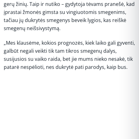
gerų žinių. Taip ir nutiko – gydytoja tėvams pranešė, kad
įprastai žmonės gimsta su vingiuotomis smegenims,
tačiau jų dukrytės smegenys beveik lygios, kas reiškė
smegenų neišsivystymą.
„Mes klausėme, kokios prognozės, kiek laiko gali gyventi,
galbūt negali veikti tik tam tikros smegenų dalys,
susijusios su vaiko raida, bet jie mums nieko nesakė, tik
patarė nespėlioti, nes dukrytė pati parodys, kaip bus.
REKLAMA