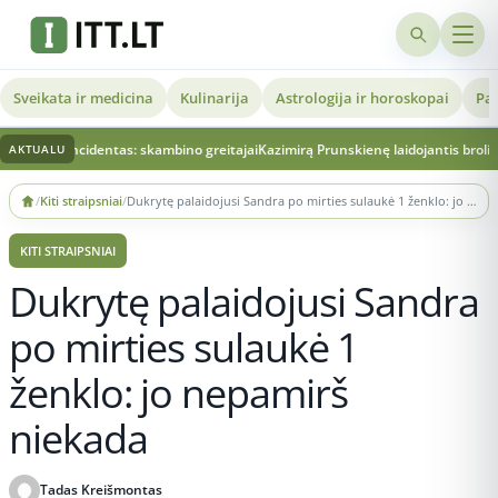
Sveikata ir medicina
Kulinarija
Astrologija ir horoskopai
Pat
skambino greitajai
Kazimirą Prunskienę laidojantis brolis – apie mirties priežas
AKTUALU
Skip
/
Kiti straipsniai
/
Dukrytę palaidojusi Sandra po mirties sulaukė 1 ženklo: jo nepamirš niekada
to
content
KITI STRAIPSNIAI
Dukrytę palaidojusi Sandra
po mirties sulaukė 1
ženklo: jo nepamirš
niekada
Tadas Kreišmontas
Publikuota 2026-05-22 11:23