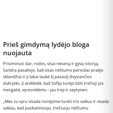
Prieš gimdymą lydėjo bloga
nuojauta
Prisiminusi dar, rodos, visai neseną ir gyvą istoriją,
Sandra pasakojo, kad visas nėštumo periodas praėjo
sklandžiai ir ji labai laukė šį pasaulį išvysiančios
dukrytės. Ji atskleidė, kad Sofija turėjo būti trečioji jos
mergaitė, vyresnėlėms – jau treji ir septyneri.
„Mes su vyru visada norėjome turėti tris vaikus ir visada
sakiau, kad paskutiniuoju, trečiuoju nėštumu