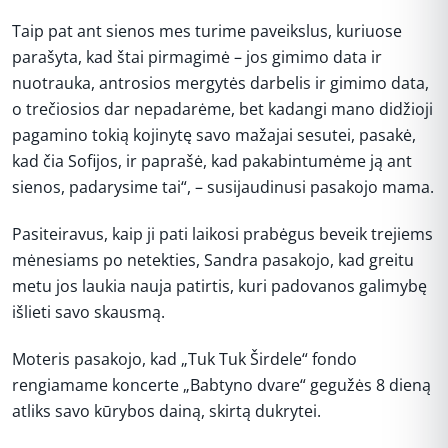
Taip pat ant sienos mes turime paveikslus, kuriuose
parašyta, kad štai pirmagimė – jos gimimo data ir
nuotrauka, antrosios mergytės darbelis ir gimimo data,
o trečiosios dar nepadarėme, bet kadangi mano didžioji
pagamino tokią kojinytę savo mažajai sesutei, pasakė,
kad čia Sofijos, ir paprašė, kad pakabintumėme ją ant
sienos, padarysime tai“, – susijaudinusi pasakojo mama.
Pasiteiravus, kaip ji pati laikosi prabėgus beveik trejiems
mėnesiams po netekties, Sandra pasakojo, kad greitu
metu jos laukia nauja patirtis, kuri padovanos galimybę
išlieti savo skausmą.
Moteris pasakojo, kad „Tuk Tuk Širdele“ fondo
rengiamame koncerte „Babtyno dvare“ gegužės 8 dieną
atliks savo kūrybos dainą, skirtą dukrytei.