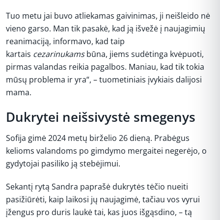
Tuo metu jai buvo atliekamas gaivinimas, ji neišleido nė
vieno garso. Man tik pasakė, kad ją išvežė į naujagimių
reanimaciją, informavo, kad taip
kartais
cezarinukams
būna, jiems sudėtinga kvėpuoti,
pirmas valandas reikia pagalbos. Maniau, kad tik tokia
mūsų problema ir yra“, – tuometiniais įvykiais dalijosi
mama.
Dukrytei neišsivystė smegenys
Sofija gimė 2024 metų birželio 26 dieną. Prabėgus
kelioms valandoms po gimdymo mergaitei negerėjo, o
gydytojai pasiliko ją stebėjimui.
Sekantį rytą Sandra paprašė dukrytės tėčio nueiti
pasižiūrėti, kaip laikosi jų naujagimė, tačiau vos vyrui
įžengus pro duris laukė tai, kas juos išgąsdino, – tą