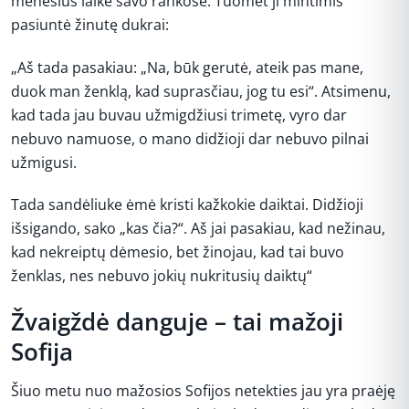
mėnesius laikė savo rankose. Tuomet ji mintimis
pasiuntė žinutę dukrai:
„Aš tada pasakiau: „Na, būk gerutė, ateik pas mane,
duok man ženklą, kad suprasčiau, jog tu esi“. Atsimenu,
kad tada jau buvau užmigdžiusi trimetę, vyro dar
nebuvo namuose, o mano didžioji dar nebuvo pilnai
užmigusi.
Tada sandėliuke ėmė kristi kažkokie daiktai. Didžioji
išsigando, sako „kas čia?“. Aš jai pasakiau, kad nežinau,
kad nekreiptų dėmesio, bet žinojau, kad tai buvo
ženklas, nes nebuvo jokių nukritusių daiktų“
Žvaigždė danguje – tai mažoji
Sofija
Šiuo metu nuo mažosios Sofijos netekties jau yra praėję