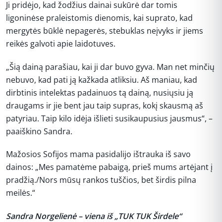
Ji pridėjo, kad žodžius dainai sukūrė dar tomis
ligoninėse praleistomis dienomis, kai suprato, kad
mergytės būklė nepagerės, stebuklas neįvyks ir jiems
reikės galvoti apie laidotuves.
„Šią dainą parašiau, kai ji dar buvo gyva. Man net minčių
nebuvo, kad pati ją kažkada atliksiu. Aš maniau, kad
dirbtinis intelektas padainuos tą dainą, nusiųsiu ją
draugams ir jie bent jau taip supras, kokį skausmą aš
patyriau. Taip kilo idėja išlieti susikaupusius jausmus“, –
paaiškino Sandra.
Mažosios Sofijos mama pasidalijo ištrauka iš savo
dainos: „Mes pamatėme pabaigą, prieš mums artėjant į
pradžią./Nors mūsų rankos tuščios, bet širdis pilna
meilės.“
Sandra Norgelienė – viena iš „TUK TUK Širdele“