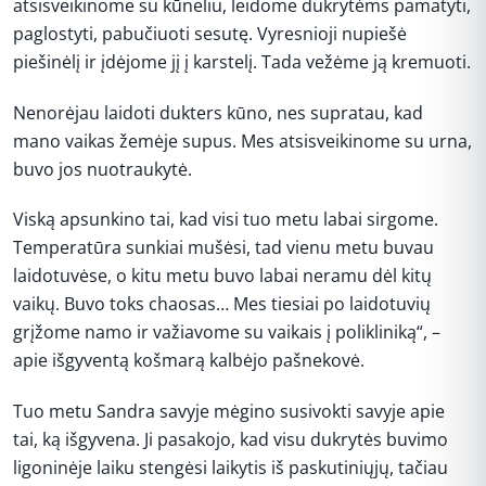
atsisveikinome su kūneliu, leidome dukrytėms pamatyti,
paglostyti, pabučiuoti sesutę. Vyresnioji nupiešė
piešinėlį ir įdėjome jį į karstelį. Tada vežėme ją kremuoti.
Nenorėjau laidoti dukters kūno, nes supratau, kad
mano vaikas žemėje supus. Mes atsisveikinome su urna,
buvo jos nuotraukytė.
Viską apsunkino tai, kad visi tuo metu labai sirgome.
Temperatūra sunkiai mušėsi, tad vienu metu buvau
laidotuvėse, o kitu metu buvo labai neramu dėl kitų
vaikų. Buvo toks chaosas… Mes tiesiai po laidotuvių
grįžome namo ir važiavome su vaikais į polikliniką“, –
apie išgyventą košmarą kalbėjo pašnekovė.
Tuo metu Sandra savyje mėgino susivokti savyje apie
tai, ką išgyvena. Ji pasakojo, kad visu dukrytės buvimo
ligoninėje laiku stengėsi laikytis iš paskutiniųjų, tačiau