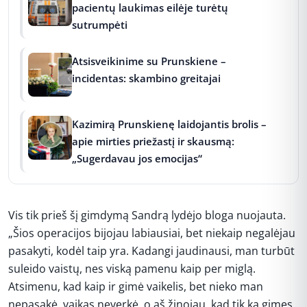
pacientų laukimas eilėje turėtų
sutrumpėti
Atsisveikinime su Prunskiene –
incidentas: skambino greitajai
Kazimirą Prunskienę laidojantis brolis –
apie mirties priežastį ir skausmą:
„Sugerdavau jos emocijas“
Vis tik prieš šį gimdymą Sandrą lydėjo bloga nuojauta.
„Šios operacijos bijojau labiausiai, bet niekaip negalėjau
pasakyti, kodėl taip yra. Kadangi jaudinausi, man turbūt
suleido vaistų, nes viską pamenu kaip per miglą.
Atsimenu, kad kaip ir gimė vaikelis, bet nieko man
nepasakė, vaikas neverkė, o aš žinojau, kad tik ką gimęs