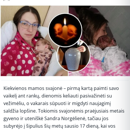
Kiekvienos mamos svajonė – pirmą kartą paimti savo
vaikelį ant rankų, dienomis keliauti pasivažinėti su
vežimėliu, o vakarais sūpuoti ir migdyti naujagimį
saldžia lopšine. Tokiomis svajonėmis praėjusiais metais
gyveno ir uteniškė Sandra Norgėlienė, tačiau jos
subyrėjo į šipulius šių metų sausio 17 dieną, kai vos