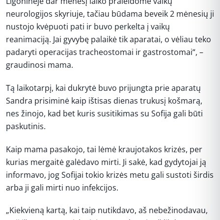
Ligoninėje dar mėnesį laiko praleidome vaikų
neurologijos skyriuje, tačiau būdama beveik 2 mėnesių ji
nustojo kvėpuoti pati ir buvo perkelta į vaikų
reanimaciją. Jai gyvybę palaikė tik aparatai, o vėliau teko
padaryti operacijas tracheostomai ir gastrostomai“, –
graudinosi mama.
Tą laikotarpį, kai dukrytė buvo prijungta prie aparatų
Sandra prisiminė kaip ištisas dienas trukusį košmarą,
nes žinojo, kad bet kuris susitikimas su Sofija gali būti
paskutinis.
Kaip mama pasakojo, tai lėmė kraujotakos krizės, per
kurias mergaitė galėdavo mirti. Ji sakė, kad gydytojai ją
informavo, jog Sofijai tokio krizės metu gali sustoti širdis
arba ji gali mirti nuo infekcijos.
„Kiekvieną kartą, kai taip nutikdavo, aš nebežinodavau,