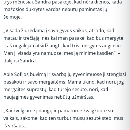
trys mėnesiai. Sandra pasakojo, kad nėra dienos, kada
mažosios dukrytės vardas nebūtų paminėtas jų
šeimoje.
„Visada žiūrėdama į savo gyvus vaikus, atrodo, kad
matau ir trečiąją, nes kai man pasakė, kad bus mergytė
– aš negalėjau atsidžiaugti, kad tris mergytes auginsiu.
Man ji visada yra namuose, mes ją minime kasdien“, –
dalijosi Sandra.
Apie Sofijos buvimą ir svarbą jų gyvenimuose ji stengiasi
pasakoti ir savo mergaitėms. Mama tikino, kad nori, jog
mergaitės suprastų, kad turėjo sesutę, nori, kad
naujagimės gyvenimas nebūtų užmirštas.
„Kai žvelgiame į dangų ir pamatome žvaigždutę su
vaikais, sakome, kad ten turbūt mūsų sesutė stebi mus
iš viršaus…