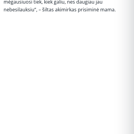
mėgausiuosi tiek, kiek galiu, nes daugiau jau
nebesilauksiu“, – šiltas akimirkas prisiminė mama.
REKLAMA