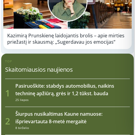
Kazimirą Prunskienę laidojantis brolis – apie mirties
priežastį ir skausmą: „Sugerdavau jos emocijas“
TOP
Skaitomiausios naujienos
Pasiruoškite: stabdys automobilius, naikins
1
techninę apžiūrą, grės ir 1,2 tūkst. bauda
25 liepos
Šiurpus nusikaltimas Kaune namuose:
2
išprievartauta 8-metė mergaitė
8 birželio