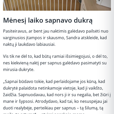
Mėnesį laiko sapnavo dukrą
Pasiteiravus, ar bent jau naktimis galėdavo pailsėti nuo
varginusios įtampos ir skausmo, Sandra atskleidė, kad
naktų ji laukdavo labiausiai.
Vis tik ne dėl to, kad būtų ramiai išsimiegojusi, o dėl to,
nes kiekvieną naktį per sapnus galėdavo pasimatyti su
mirusia dukryte.
„Sapnai būdavo tokie, kad perlaidojame jos kūną, kad
dukrytė palaidota netinkamoje vietoje, kad ji vaikšto,
žaidžia. Sapnuodavau, kad nors ji ir su negalia, bet žiūri į
mane ir šypsosi. Atrodydavo, kad tai, ko nesuspėjau jai
duoti realybėje, perteikiau per sapnus – tą šilumą, tą