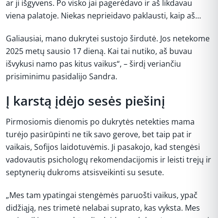
ar ji išgyvens. Po visko jai pagerėdavo ir aš likdavau
viena palatoje. Niekas neprieidavo paklausti, kaip aš…
Galiausiai, mano dukrytei sustojo širdutė. Jos netekome
2025 metų sausio 17 dieną. Kai tai nutiko, aš buvau
išvykusi namo pas kitus vaikus“, – širdį veriančiu
prisiminimu pasidalijo Sandra.
Į karstą įdėjo sesės piešinį
Pirmosiomis dienomis po dukrytės netekties mama
turėjo pasirūpinti ne tik savo gerove, bet taip pat ir
vaikais, Sofijos laidotuvėmis. Ji pasakojo, kad stengėsi
vadovautis psichologų rekomendacijomis ir leisti trejų ir
septynerių dukroms atsisveikinti su sesute.
„Mes tam ypatingai stengėmės paruošti vaikus, ypač
didžiąją, nes trimetė nelabai suprato, kas vyksta. Mes