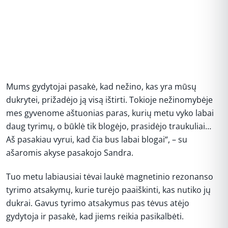
Mums gydytojai pasakė, kad nežino, kas yra mūsų
dukrytei, prižadėjo ją visą ištirti. Tokioje nežinomybėje
mes gyvenome aštuonias paras, kurių metu vyko labai
daug tyrimų, o būklė tik blogėjo, prasidėjo traukuliai…
Aš pasakiau vyrui, kad čia bus labai blogai“, – su
ašaromis akyse pasakojo Sandra.
Tuo metu labiausiai tėvai laukė magnetinio rezonanso
tyrimo atsakymų, kurie turėjo paaiškinti, kas nutiko jų
dukrai. Gavus tyrimo atsakymus pas tėvus atėjo
gydytoja ir pasakė, kad jiems reikia pasikalbėti.