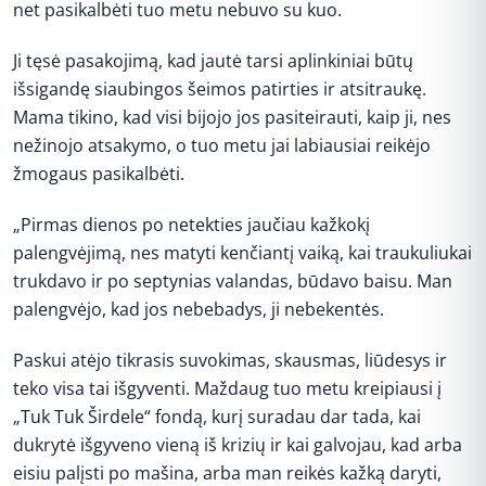
net pasikalbėti tuo metu nebuvo su kuo.
Ji tęsė pasakojimą, kad jautė tarsi aplinkiniai būtų
išsigandę siaubingos šeimos patirties ir atsitraukę.
Mama tikino, kad visi bijojo jos pasiteirauti, kaip ji, nes
nežinojo atsakymo, o tuo metu jai labiausiai reikėjo
žmogaus pasikalbėti.
„Pirmas dienos po netekties jaučiau kažkokį
palengvėjimą, nes matyti kenčiantį vaiką, kai traukuliukai
trukdavo ir po septynias valandas, būdavo baisu. Man
palengvėjo, kad jos nebebadys, ji nebekentės.
Paskui atėjo tikrasis suvokimas, skausmas, liūdesys ir
teko visa tai išgyventi. Maždaug tuo metu kreipiausi į
„Tuk Tuk Širdele“ fondą, kurį suradau dar tada, kai
dukrytė išgyveno vieną iš krizių ir kai galvojau, kad arba
eisiu palįsti po mašina, arba man reikės kažką daryti,