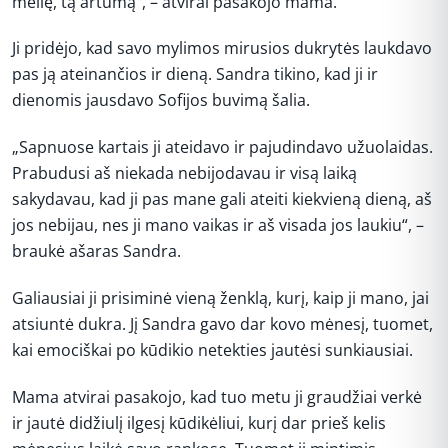
meilę, tą artumą“, – atvirai pasakojo mama.
Ji pridėjo, kad savo mylimos mirusios dukrytės laukdavo
pas ją ateinančios ir dieną. Sandra tikino, kad ji ir
dienomis jausdavo Sofijos buvimą šalia.
„Sapnuose kartais ji ateidavo ir pajudindavo užuolaidas.
Prabudusi aš niekada nebijodavau ir visą laiką
sakydavau, kad ji pas mane gali ateiti kiekvieną dieną, aš
jos nebijau, nes ji mano vaikas ir aš visada jos laukiu“, –
braukė ašaras Sandra.
Galiausiai ji prisiminė vieną ženklą, kurį, kaip ji mano, jai
atsiuntė dukra. Jį Sandra gavo dar kovo mėnesį, tuomet,
kai emociškai po kūdikio netekties jautėsi sunkiausiai.
Mama atvirai pasakojo, kad tuo metu ji graudžiai verkė
ir jautė didžiulį ilgesį kūdikėliui, kurį dar prieš kelis