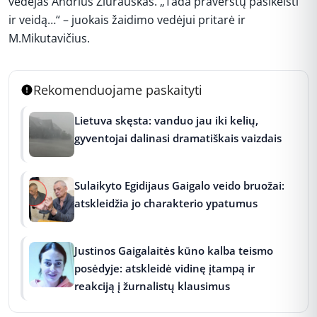
vedėjas Andrius Žiurauskas. „Tada praverstų pasikeisti
ir veidą…“ – juokais žaidimo vedėjui pritarė ir
M.Mikutavičius.
Rekomenduojame paskaityti
Lietuva skęsta: vanduo jau iki kelių,
gyventojai dalinasi dramatiškais vaizdais
Sulaikyto Egidijaus Gaigalo veido bruožai:
atskleidžia jo charakterio ypatumus
Justinos Gaigalaitės kūno kalba teismo
posėdyje: atskleidė vidinę įtampą ir
reakciją į žurnalistų klausimus