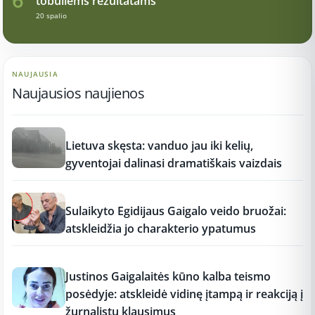
tobuliems rezultatams
20 spalio
NAUJAUSIA
Naujausios naujienos
17:21
Lietuva skęsta: vanduo jau iki kelių,
gyventojai dalinasi dramatiškais vaizdais
17:19
Sulaikyto Egidijaus Gaigalo veido bruožai:
atskleidžia jo charakterio ypatumus
17:18
Justinos Gaigalaitės kūno kalba teismo
posėdyje: atskleidė vidinę įtampą ir reakciją į
žurnalistų klausimus