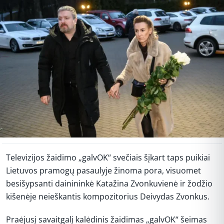
Televizijos žaidimo „galvOK“ svečiais šįkart taps puikiai
Lietuvos pramogų pasaulyje žinoma pora, visuomet
besišypsanti dainininkė Katažina Zvonkuvienė ir žodžio
kišenėje neieškantis kompozitorius Deivydas Zvonkus.
Praėjusį savaitgalį kalėdinis žaidimas „galvOK“ šeimas