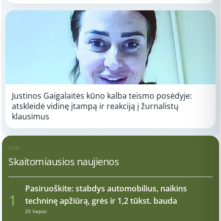
Justinos Gaigalaitės kūno kalba teismo posėdyje:
atskleidė vidinę įtampą ir reakciją į žurnalistų
klausimus
TOP
Skaitomiausios naujienos
Pasiruoškite: stabdys automobilius, naikins
1
techninę apžiūrą, grės ir 1,2 tūkst. bauda
25 liepos