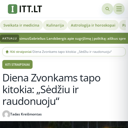
Sveikata ir medicina
Kulinarija
Astrologija ir horoskopai
Pat
usimus
Gabrielius Landsbergis apie sugrįžimą į politiką: aiškus sprendimas ir vert
AKTUALU
Skip
/
Kiti straipsniai
/
Diena Zvonkams tapo kitokia: „Sėdžiu ir raudonuoju“
to
content
KITI STRAIPSNIAI
Diena Zvonkams tapo
kitokia: „Sėdžiu ir
raudonuoju“
Tadas Kreišmontas
Publikuota 2026-05-13 22:54