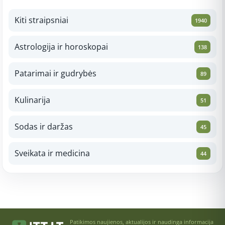
Kiti straipsniai
1940
Astrologija ir horoskopai
138
Patarimai ir gudrybės
89
Kulinarija
51
Sodas ir daržas
45
Sveikata ir medicina
44
Patikimos naujienos, aktualijos ir naudinga informacija