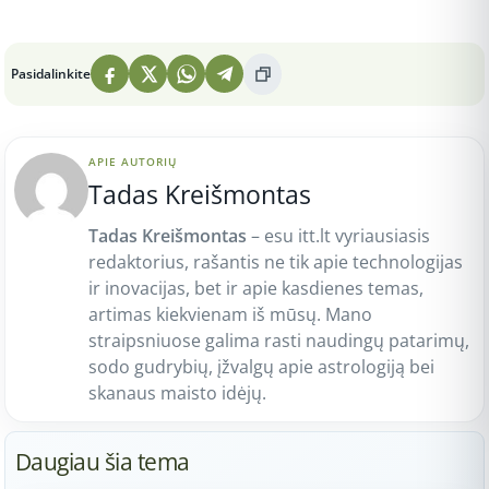
Peržiūros: 6
Pasidalinkite
APIE AUTORIŲ
Tadas Kreišmontas
Tadas Kreišmontas
– esu itt.lt vyriausiasis
redaktorius, rašantis ne tik apie technologijas
ir inovacijas, bet ir apie kasdienes temas,
artimas kiekvienam iš mūsų. Mano
straipsniuose galima rasti naudingų patarimų,
sodo gudrybių, įžvalgų apie astrologiją bei
skanaus maisto idėjų.
Daugiau šia tema