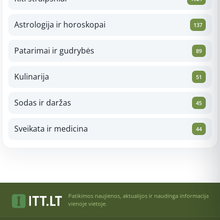
Astrologija ir horoskopai
137
Patarimai ir gudrybės
89
Kulinarija
51
Sodas ir daržas
45
Sveikata ir medicina
44
Patikimos naujienos, aktualijos ir naudinga informacija
vienoje vietoje.