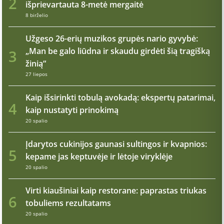
2
išprievartauta 8-metė mergaitė
8 birželio
Užgeso 26-erių muzikos grupės nario gyvybė:
„Man be galo liūdna ir skaudu girdėti šią tragišką
3
žinią“
27 liepos
Kaip išsirinkti tobulą avokadą: ekspertų patarimai,
4
kaip nustatyti prinokimą
20 spalio
Įdarytos cukinijos gaunasi sultingos ir kvapnios:
5
kepame jas keptuvėje ir lėtoje viryklėje
20 spalio
Virti kiaušiniai kaip restorane: paprastas triukas
6
tobuliems rezultatams
20 spalio