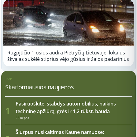
Rugpjūčio 1-osios audra Pietryčių Lietuvoje: lokalus
škvalas sukėlė stiprius vėjo gūsius ir žalos padarinius
TOP
Skaitomiausios naujienos
Pasiruoškite: stabdys automobilius, naikins
1
techninę apžiūrą, grės ir 1,2 tūkst. bauda
25 liepos
Šiurpus nusikaltimas Kaune namuose: