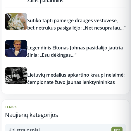
žalos padarinius
11:15
Sutiko tapti pamerge draugės vestuvėse,
bet netrukus pasigailėjo: „Net nesupratau…“
11:15
Legendinis Eltonas Johnas pasidalijo jautria
žinia: „Esu dėkingas…“
11:15
Lietuvių medalius apkartino kraupi nelaimė:
čempionate žuvo jaunas lenktynininkas
TEMOS
Naujienų kategorijos
Kiti straipsniai
1921