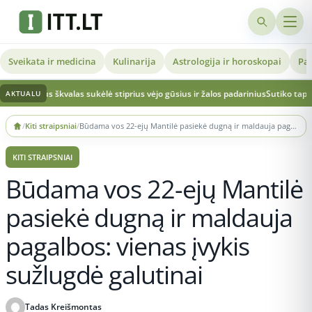
Sveikata ir medicina
Kulinarija
Astrologija ir horoskopai
Pat
us škvalas sukėlė stiprius vėjo gūsius ir žalos padarinius
Sutiko tapti pamerge 
AKTUALU
Skip
/
Kiti straipsniai
/
Būdama vos 22-ejų Mantilė pasiekė dugną ir maldauja pagalbos: vienas įvykis sužlugdė galutinai
to
content
KITI STRAIPSNIAI
Būdama vos 22-ejų Mantilė
pasiekė dugną ir maldauja
pagalbos: vienas įvykis
sužlugdė galutinai
Tadas Kreišmontas
Publikuota 2026-05-22 11:28