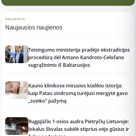
NAUJAUSIA
Naujausios naujienos
11:26
Teisingumo ministerija pradėjo ekstradicijos
procedūrą dėl Antano Kandroto-Celofano
sugrąžinimo iš Baltarusijos
11:26
Kauno klinikose mirusios kūdikio istorija:
kaip Patau sindromą turėjusi mergytė gavo
„sveiko“ pažymą
11:25
Rugpjūčio 1-osios audra Pietryčių Lietuvoje:
lokalus škvalas sukėlė stiprius vėjo gūsius ir