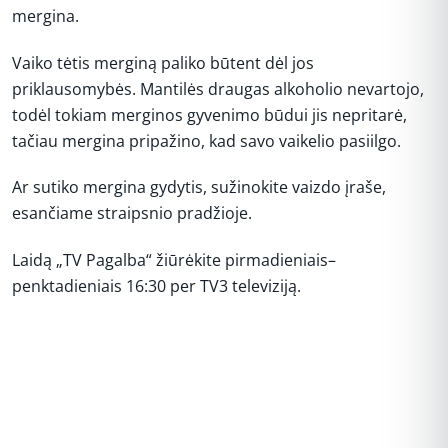
mergina.
Vaiko tėtis merginą paliko būtent dėl jos
priklausomybės. Mantilės draugas alkoholio nevartojo,
todėl tokiam merginos gyvenimo būdui jis nepritarė,
tačiau mergina pripažino, kad savo vaikelio pasiilgo.
Ar sutiko mergina gydytis, sužinokite vaizdo įraše,
esančiame straipsnio pradžioje.
Laidą „TV Pagalba“ žiūrėkite pirmadieniais–
penktadieniais 16:30 per TV3 televiziją.
REKLAMA