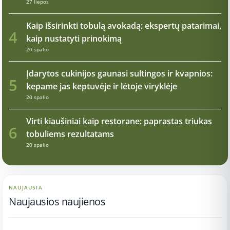
27 liepos
Kaip išsirinkti tobulą avokadą: ekspertų patarimai,
4
kaip nustatyti prinokimą
20 spalio
Įdarytos cukinijos gaunasi sultingos ir kvapnios:
5
kepame jas keptuvėje ir lėtoje viryklėje
20 spalio
Virti kiaušiniai kaip restorane: paprastas triukas
6
tobuliems rezultatams
20 spalio
NAUJAUSIA
Naujausios naujienos
11:26