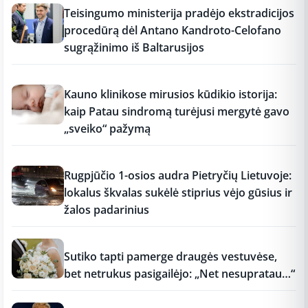
Teisingumo ministerija pradėjo ekstradicijos
procedūrą dėl Antano Kandroto-Celofano
sugrąžinimo iš Baltarusijos
11:26
Kauno klinikose mirusios kūdikio istorija:
kaip Patau sindromą turėjusi mergytė gavo
„sveiko“ pažymą
11:25
Rugpjūčio 1-osios audra Pietryčių Lietuvoje:
lokalus škvalas sukėlė stiprius vėjo gūsius ir
žalos padarinius
11:15
Sutiko tapti pamerge draugės vestuvėse,
bet netrukus pasigailėjo: „Net nesupratau…“
11:15