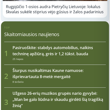
Rugpjūčio 1-osios audra Pietryčių Lietuvoje: lokalus
škvalas sukėlė stiprius vėjo gūsius ir žalos padarinius
TOP
Skaitomiausios naujienos
Pasiruoškite: stabdys automobilius, naikins
1
techninę apžiūrą, grės ir 1,2 tūkst. bauda
25 liepos
Šiurpus nusikaltimas Kaune namuose:
2
išprievartauta 8-metė mergaitė
8 birželio
Užgeso 26-erių muzikos grupės nario gyvybė:
„Man be galo liūdna ir skaudu girdėti šią tragišką
3
žinią“