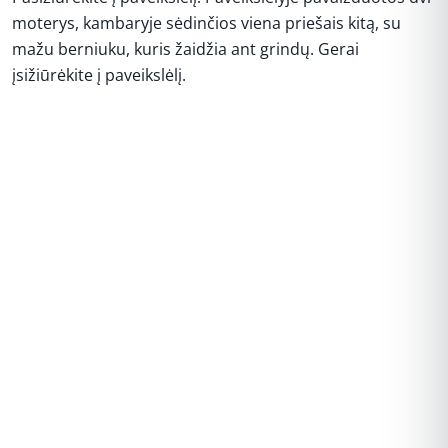
moterys, kambaryje sėdinčios viena priešais kitą, su
mažu berniuku, kuris žaidžia ant grindų. Gerai
įsižiūrėkite į paveikslėlį.
REKLAMA