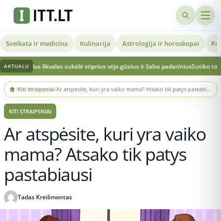
Sveikata ir medicina
Kulinarija
Astrologija ir horoskopai
Pat
lus škvalas sukėlė stiprius vėjo gūsius ir žalos padarinius
Sutiko tapti pamerge
AKTUALU
Skip
/
Kiti straipsniai
/
Ar atspėsite, kuri yra vaiko mama? Atsako tik patys pastabiausi
to
content
KITI STRAIPSNIAI
Ar atspėsite, kuri yra vaiko
mama? Atsako tik patys
pastabiausi
Tadas Kreišmontas
Publikuota 2026-03-27 20:25