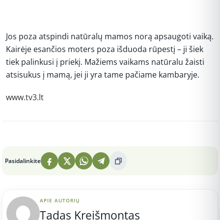
Jos poza atspindi natūralų mamos norą apsaugoti vaiką.
Kairėje esančios moters poza išduoda rūpestį – ji šiek
tiek palinkusi į priekį. Mažiems vaikams natūralu žaisti
atsisukus į mamą, jei ji yra tame pačiame kambaryje.
www.tv3.lt
Peržiūros: 2
Pasidalinkite
APIE AUTORIŲ
Tadas Kreišmontas