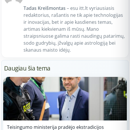
Tadas Kreišmontas
– esu itt.lt vyriausiasis
redaktorius, rašantis ne tik apie technologijas
ir inovacijas, bet ir apie kasdienes temas,
artimas kiekvienam iš mūsų. Mano
straipsniuose galima rasti naudingų patarimų,
sodo gudrybių, įžvalgų apie astrologiją bei
skanaus maisto idėjų.
Daugiau šia tema
Teisingumo ministerija pradėjo ekstradicijos