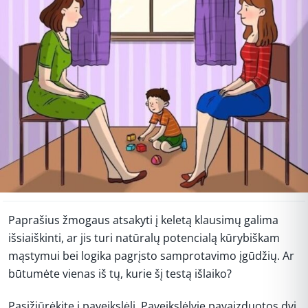
Paprašius žmogaus atsakyti į keletą klausimų galima
išsiaiškinti, ar jis turi natūralų potencialą kūrybiškam
mąstymui bei logika pagrįsto samprotavimo įgūdžių. Ar
būtumėte vienas iš tų, kurie šį testą išlaiko?
Pasižiūrėkite į paveikslėlį. Paveikslėlyje pavaizduotos dvi