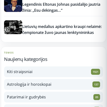
Legendinis Eltonas Johnas pasidalijo jautria
žinia: „Esu dėkingas…“
11:15
Lietuvių medalius apkartino kraupi nelaimė:
čempionate žuvo jaunas lenktynininkas
TEMOS
Naujienų kategorijos
Kiti straipsniai
1921
Astrologija ir horoskopai
137
Patarimai ir gudrybės
89