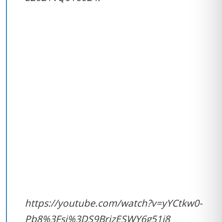
REKLAMA
https://youtube.com/watch?v=yYCtkw0-
Pb8%3Fsi%3DS9BrizESWY6g51i8