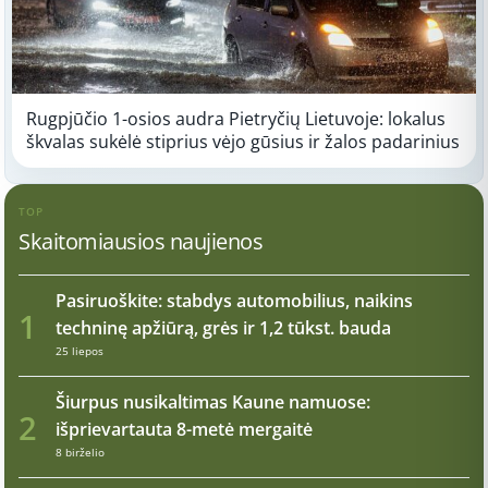
Rugpjūčio 1-osios audra Pietryčių Lietuvoje: lokalus
škvalas sukėlė stiprius vėjo gūsius ir žalos padarinius
TOP
Skaitomiausios naujienos
Pasiruoškite: stabdys automobilius, naikins
1
techninę apžiūrą, grės ir 1,2 tūkst. bauda
25 liepos
Šiurpus nusikaltimas Kaune namuose:
2
išprievartauta 8-metė mergaitė
8 birželio