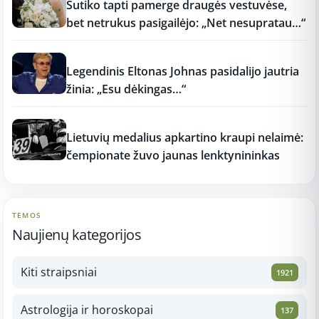
Sutiko tapti pamerge draugės vestuvėse,
bet netrukus pasigailėjo: „Net nesupratau…“
11:15
Legendinis Eltonas Johnas pasidalijo jautria
žinia: „Esu dėkingas…“
11:15
Lietuvių medalius apkartino kraupi nelaimė:
čempionate žuvo jaunas lenktynininkas
TEMOS
Naujienų kategorijos
Kiti straipsniai
1921
Astrologija ir horoskopai
137