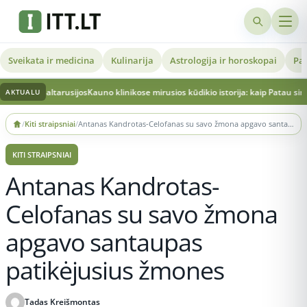
Sveikata ir medicina
Kulinarija
Astrologija ir horoskopai
Pat
Baltarusijos
Kauno klinikose mirusios kūdikio istorija: kaip Patau sindromą tur
AKTUALU
Skip
/
Kiti straipsniai
/
Antanas Kandrotas-Celofanas su savo žmona apgavo santaupas patikėjusius žmones
to
content
KITI STRAIPSNIAI
Antanas Kandrotas-
Celofanas su savo žmona
apgavo santaupas
patikėjusius žmones
Tadas Kreišmontas
Publikuota 2026-06-03 13:06