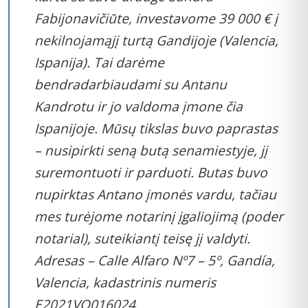
Fabijonavičiūte, investavome 39 000 € į
nekilnojamąjį turtą Gandijoje (Valencia,
Ispanija). Tai darėme
bendradarbiaudami su Antanu
Kandrotu ir jo valdoma įmone čia
Ispanijoje. Mūsų tikslas buvo paprastas
– nusipirkti seną butą senamiestyje, jį
suremontuoti ir parduoti. Butas buvo
nupirktas Antano įmonės vardu, tačiau
mes turėjome notarinį įgaliojimą (poder
notarial), suteikiantį teisę jį valdyti.
Adresas – Calle Alfaro Nº7 – 5º, Gandía,
Valencia, kadastrinis numeris
E2021VQ016024.