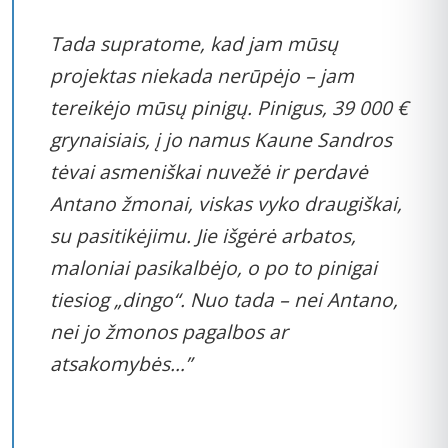
Tada supratome, kad jam mūsų
projektas niekada nerūpėjo – jam
tereikėjo mūsų pinigų. Pinigus, 39 000 €
grynaisiais, į jo namus Kaune Sandros
tėvai asmeniškai nuvežė ir perdavė
Antano žmonai, viskas vyko draugiškai,
su pasitikėjimu. Jie išgėrė arbatos,
maloniai pasikalbėjo, o po to pinigai
tiesiog „dingo“. Nuo tada – nei Antano,
nei jo žmonos pagalbos ar
atsakomybės…”
REKLAMA