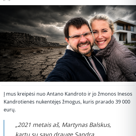
Į mus kreipėsi nuo Antano Kandroto ir jo žmonos Inesos
Kandrotienės nukentėjęs žmogus, kuris prarado 39 000
eurų.
„2021 metais aš, Martynas Balskus,
kartu su savo drauge Sandra