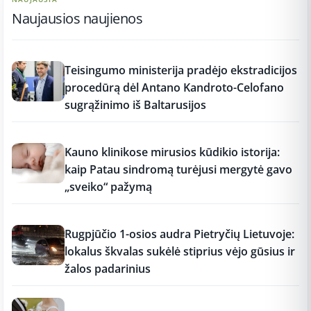
Naujausios naujienos
11:26
Teisingumo ministerija pradėjo ekstradicijos
procedūrą dėl Antano Kandroto-Celofano
sugrąžinimo iš Baltarusijos
11:26
Kauno klinikose mirusios kūdikio istorija:
kaip Patau sindromą turėjusi mergytė gavo
„sveiko“ pažymą
11:25
Rugpjūčio 1-osios audra Pietryčių Lietuvoje:
lokalus škvalas sukėlė stiprius vėjo gūsius ir
žalos padarinius
11:15