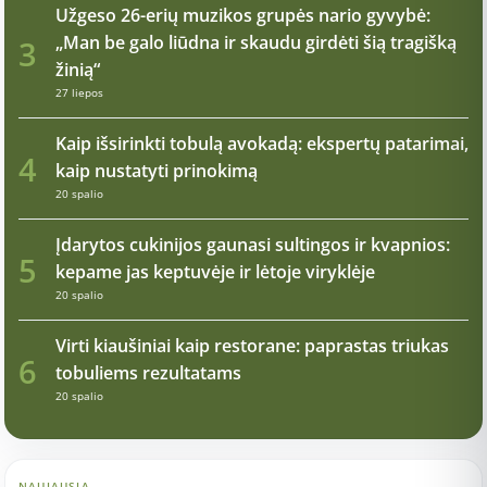
Užgeso 26-erių muzikos grupės nario gyvybė:
„Man be galo liūdna ir skaudu girdėti šią tragišką
3
žinią“
27 liepos
Kaip išsirinkti tobulą avokadą: ekspertų patarimai,
4
kaip nustatyti prinokimą
20 spalio
Įdarytos cukinijos gaunasi sultingos ir kvapnios:
5
kepame jas keptuvėje ir lėtoje viryklėje
20 spalio
Virti kiaušiniai kaip restorane: paprastas triukas
6
tobuliems rezultatams
20 spalio
NAUJAUSIA