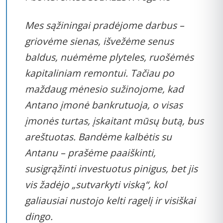
Mes sąžiningai pradėjome darbus –
griovėme sienas, išvežėme senus
baldus, nuėmėme plyteles, ruošėmės
kapitaliniam remontui. Tačiau po
maždaug mėnesio sužinojome, kad
Antano įmonė bankrutuoja, o visas
įmonės turtas, įskaitant mūsų butą, bus
areštuotas. Bandėme kalbėtis su
Antanu – prašėme paaiškinti,
susigrąžinti investuotus pinigus, bet jis
vis žadėjo „sutvarkyti viską“, kol
galiausiai nustojo kelti ragelį ir visiškai
dingo.