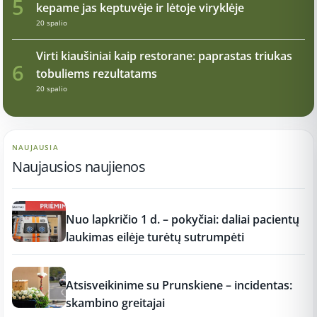
5
kepame jas keptuvėje ir lėtoje viryklėje
20 spalio
Virti kiaušiniai kaip restorane: paprastas triukas
6
tobuliems rezultatams
20 spalio
NAUJAUSIA
Naujausios naujienos
12:37
Nuo lapkričio 1 d. – pokyčiai: daliai pacientų
laukimas eilėje turėtų sutrumpėti
12:37
Atsisveikinime su Prunskiene – incidentas:
skambino greitajai