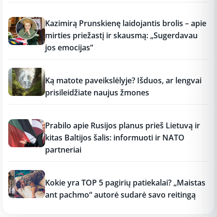
12:37
Kazimirą Prunskienę laidojantis brolis – apie
mirties priežastį ir skausmą: „Sugerdavau
jos emocijas“
12:37
Ką matote paveikslėlyje? Išduos, ar lengvai
prisileidžiate naujus žmones
12:37
Prabilo apie Rusijos planus prieš Lietuvą ir
kitas Baltijos šalis: informuoti ir NATO
partneriai
12:37
Kokie yra TOP 5 pagirių patiekalai? „Maistas
ant pachmo“ autorė sudarė savo reitingą