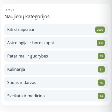
TEMOS
Naujienų kategorijos
Kiti straipsniai
2005
Astrologija ir horoskopai
138
Patarimai ir gudrybės
89
Kulinarija
51
Sodas ir daržas
45
Sveikata ir medicina
44