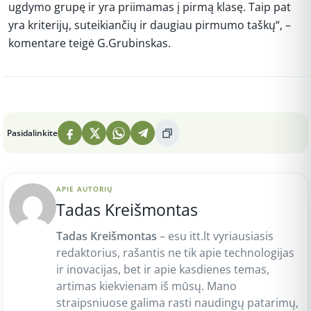
ugdymo grupę ir yra priimamas į pirmą klasę. Taip pat
yra kriterijų, suteikiančių ir daugiau pirmumo taškų“, –
komentare teigė G.Grubinskas.
Peržiūros: 5
Pasidalinkite
APIE AUTORIŲ
Tadas Kreišmontas
Tadas Kreišmontas
– esu itt.lt vyriausiasis
redaktorius, rašantis ne tik apie technologijas
ir inovacijas, bet ir apie kasdienes temas,
artimas kiekvienam iš mūsų. Mano
straipsniuose galima rasti naudingų patarimų,