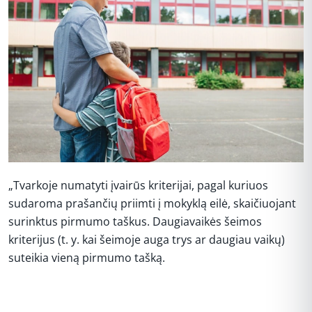
„Tvarkoje numatyti įvairūs kriterijai, pagal kuriuos
sudaroma prašančių priimti į mokyklą eilė, skaičiuojant
surinktus pirmumo taškus. Daugiavaikės šeimos
kriterijus (t. y. kai šeimoje auga trys ar daugiau vaikų)
suteikia vieną pirmumo tašką.
REKLAMA