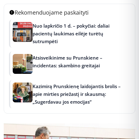
Rekomenduojame paskaityti
Nuo lapkričio 1 d. – pokyčiai: daliai
pacientų laukimas eilėje turėtų
sutrumpėti
Atsisveikinime su Prunskiene –
incidentas: skambino greitajai
Kazimirą Prunskienę laidojantis brolis –
apie mirties priežastį ir skausmą:
„Sugerdavau jos emocijas“