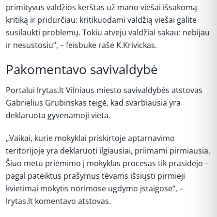
primityvus valdžios kerštas už mano viešai išsakomą
kritiką ir pridurčiau: kritikuodami valdžią viešai galite
susilaukti problemų. Tokiu atveju valdžiai sakau: nebijau
ir nesustosiu“, – feisbuke rašė K.Krivickas.
Pakomentavo savivaldybė
Portalui lrytas.lt Vilniaus miesto savivaldybės atstovas
Gabrielius Grubinskas teigė, kad svarbiausia yra
deklaruota gyvenamoji vieta.
„Vaikai, kurie mokyklai priskirtoje aptarnavimo
teritorijoje yra deklaruoti ilgiausiai, priimami pirmiausia.
Šiuo metu priėmimo į mokyklas procesas tik prasidėjo –
pagal pateiktus prašymus tėvams išsiųsti pirmieji
kvietimai mokytis norimose ugdymo įstaigose“, –
lrytas.lt komentavo atstovas.