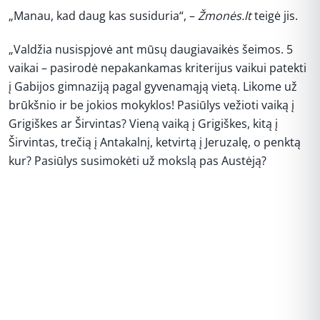
„Manau, kad daug kas susiduria“, –
Žmonės.lt
teigė jis.
„Valdžia nusispjovė ant mūsų daugiavaikės šeimos. 5
vaikai – pasirodė nepakankamas kriterijus vaikui patekti
į Gabijos gimnaziją pagal gyvenamąją vietą. Likome už
brūkšnio ir be jokios mokyklos! Pasiūlys vežioti vaiką į
Grigiškes ar Širvintas? Vieną vaiką į Grigiškes, kitą į
Širvintas, trečią į Antakalnį, ketvirtą į Jeruzalę, o penktą
kur? Pasiūlys susimokėti už mokslą pas Austėją?
REKLAMA