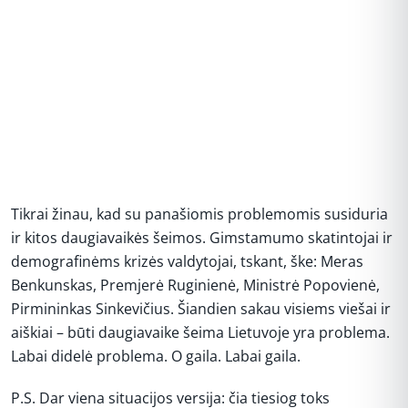
Tikrai žinau, kad su panašiomis problemomis susiduria
ir kitos daugiavaikės šeimos. Gimstamumo skatintojai ir
demografinėms krizės valdytojai, tskant, ške: Meras
Benkunskas, Premjerė Ruginienė, Ministrė Popovienė,
Pirmininkas Sinkevičius. Šiandien sakau visiems viešai ir
aiškiai – būti daugiavaike šeima Lietuvoje yra problema.
Labai didelė problema. O gaila. Labai gaila.
P.S. Dar viena situacijos versija: čia tiesiog toks