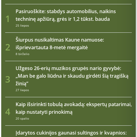
Pasiruoškite: stabdys automobilius, naikins
1
techninę apžiūrą, grės ir 1,2 tūkst. bauda
25 liepos
Šiurpus nusikaltimas Kaune namuose:
2
išprievartauta 8-metė mergaitė
8 birželio
Užgeso 26-erių muzikos grupės nario gyvybė:
„Man be galo liūdna ir skaudu girdėti šią tragišką
3
žinią“
27 liepos
Kaip išsirinkti tobulą avokadą: ekspertų patarimai,
4
kaip nustatyti prinokimą
20 spalio
Įdarytos cukinijos gaunasi sultingos ir kvapnios: