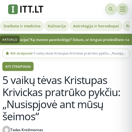
Sveikata ir medicina
Kulinarija
Astrologija ir horoskopai
Pat
ocijas“
Ką matote paveikslėlyje? Išduos, ar lengvai prisileidžiate naujus žmones
AKTUALU
Skip
/
Kiti straipsniai
/
5 vaikų tėvas Kristupas Krivickas pratrūko pykčiu: „Nusispjovė ant mūsų šeimos“
to
content
KITI STRAIPSNIAI
5 vaikų tėvas Kristupas
Krivickas pratrūko pykčiu:
„Nusispjovė ant mūsų
šeimos“
Tadas Kreišmontas
Publikuota 2026-05-16 13:31