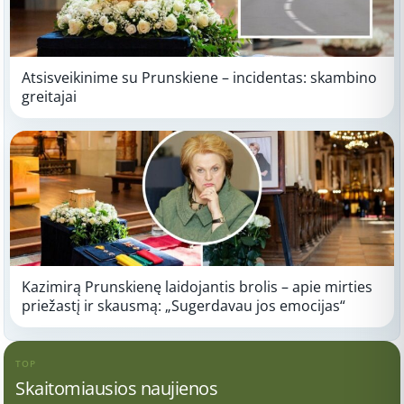
Atsisveikinime su Prunskiene – incidentas: skambino
greitajai
Kazimirą Prunskienę laidojantis brolis – apie mirties
priežastį ir skausmą: „Sugerdavau jos emocijas“
TOP
Skaitomiausios naujienos