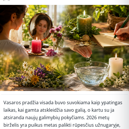
Vasaros pradžia visada buvo suvokiama kaip ypatingas
laikas, kai gamta atskleidžia savo galią, o kartu su ja
atsiranda naujų galimybių pokyčiams. 2026 metų
birželis yra puikus metas palikti rūpesčius užnugaryje,