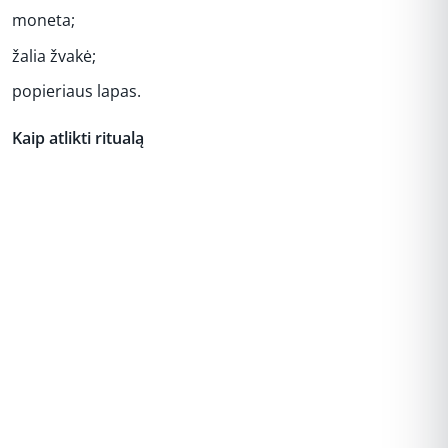
moneta;
žalia žvakė;
popieriaus lapas.
Kaip atlikti ritualą
REKLAMA