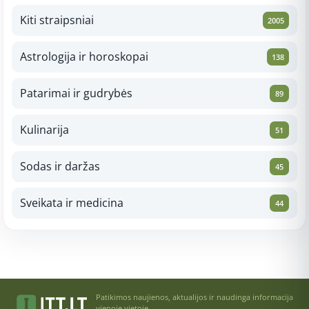
Kiti straipsniai
2005
Astrologija ir horoskopai
138
Patarimai ir gudrybės
89
Kulinarija
51
Sodas ir daržas
45
Sveikata ir medicina
44
Patikimos naujienos, aktualijos ir naudinga informacija
vienoje vietoje.