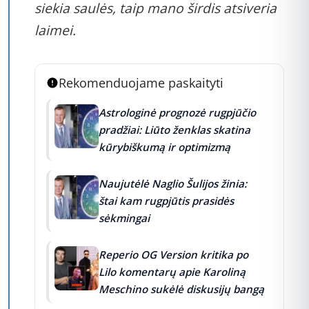
siekia saulės, taip mano širdis atsiveria
laimei.
Rekomenduojame paskaityti
Astrologinė prognozė rugpjūčio
pradžiai: Liūto ženklas skatina
kūrybiškumą ir optimizmą
Naujutėlė Naglio Šulijos žinia:
štai kam rugpjūtis prasidės
sėkmingai
Reperio OG Version kritika po
Lilo komentarų apie Karoliną
Meschino sukėlė diskusijų bangą