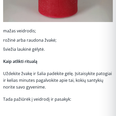
mažas veidrodis;
rožinė arba raudona žvakė;
šviežia laukinė gėlytė.
Kaip atlikti ritualą
Uždekite žvakę ir šalia padėkite gėlę. Įsitaisykite patogiai
ir kelias minutes pagalvokite apie tai, kokių santykių
norite savo gyvenime.
Tada pažiūrėk į veidrodį ir pasakyk:
REKLAMA