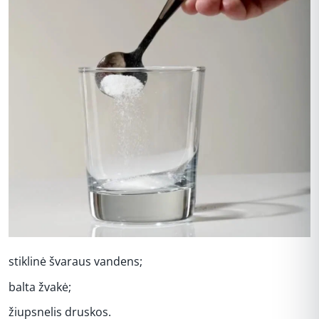
stiklinė švaraus vandens;
balta žvakė;
žiupsnelis druskos.