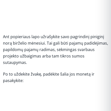
Ant popieriaus lapo užrašykite savo pagrindinį piniginį
norą birželio mėnesiui. Tai gali būti pajamų padidėjimas,
papildomų pajamų radimas, sėkmingas svarbaus
projekto užbaigimas arba tam tikros sumos
sutaupymas.
Po to uždekite žvakę, padėkite šalia jos monetą ir
pasakykite:
REKLAMA