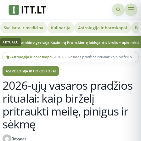
Sveikata ir medicina
Kulinarija
Astrologija ir horoskopai
Pat
no greitajai
Kazimirą Prunskienę laidojantis brolis – apie mirties priežastį ir 
AKTUALU
Skip
/
Astrologija ir horoskopai
/
2026-ųjų vasaros pradžios ritualai: kaip birželį pritraukti meilę, pinigus ir sėkmę
to
content
ASTROLOGIJA IR HOROSKOPAI
2026-ųjų vasaros pradžios
ritualai: kaip birželį
pritraukti meilę, pinigus ir
sėkmę
Dovydas
Publikuota 2026-06-04 20:27