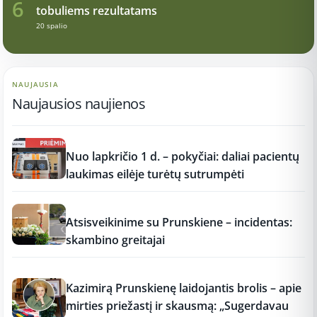
6
tobuliems rezultatams
20 spalio
NAUJAUSIA
Naujausios naujienos
12:37
Nuo lapkričio 1 d. – pokyčiai: daliai pacientų
laukimas eilėje turėtų sutrumpėti
12:37
Atsisveikinime su Prunskiene – incidentas:
skambino greitajai
12:37
Kazimirą Prunskienę laidojantis brolis – apie
mirties priežastį ir skausmą: „Sugerdavau