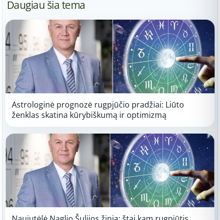
Daugiau šia tema
Astrologinė prognozė rugpjūčio pradžiai: Liūto
ženklas skatina kūrybiškumą ir optimizmą
Naujutėlė Naglio Šulijos žinia: štai kam rugpjūtis