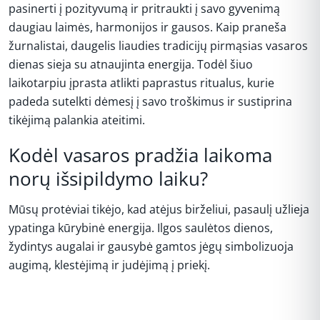
pasinerti į pozityvumą ir pritraukti į savo gyvenimą
daugiau laimės, harmonijos ir gausos. Kaip praneša
žurnalistai, daugelis liaudies tradicijų pirmąsias vasaros
dienas sieja su atnaujinta energija. Todėl šiuo
laikotarpiu įprasta atlikti paprastus ritualus, kurie
padeda sutelkti dėmesį į savo troškimus ir sustiprina
tikėjimą palankia ateitimi.
Kodėl vasaros pradžia laikoma
norų išsipildymo laiku?
Mūsų protėviai tikėjo, kad atėjus birželiui, pasaulį užlieja
ypatinga kūrybinė energija. Ilgos saulėtos dienos,
žydintys augalai ir gausybė gamtos jėgų simbolizuoja
augimą, klestėjimą ir judėjimą į priekį.
REKLAMA