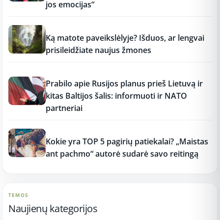
jos emocijas“
12:37
Ką matote paveikslėlyje? Išduos, ar lengvai
prisileidžiate naujus žmones
12:37
Prabilo apie Rusijos planus prieš Lietuvą ir
kitas Baltijos šalis: informuoti ir NATO
partneriai
12:37
Kokie yra TOP 5 pagirių patiekalai? „Maistas
ant pachmo“ autorė sudarė savo reitingą
TEMOS
Naujienų kategorijos