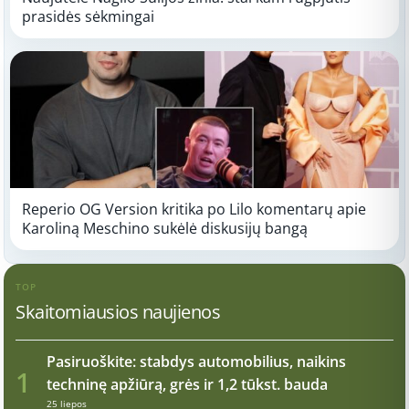
prasidės sėkmingai
Reperio OG Version kritika po Lilo komentarų apie
Karoliną Meschino sukėlė diskusijų bangą
TOP
Skaitomiausios naujienos
Pasiruoškite: stabdys automobilius, naikins
1
techninę apžiūrą, grės ir 1,2 tūkst. bauda
25 liepos