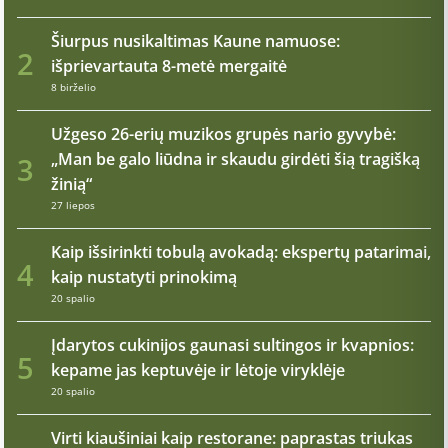
Šiurpus nusikaltimas Kaune namuose:
2
išprievartauta 8-metė mergaitė
8 birželio
Užgeso 26-erių muzikos grupės nario gyvybė:
„Man be galo liūdna ir skaudu girdėti šią tragišką
3
žinią“
27 liepos
Kaip išsirinkti tobulą avokadą: ekspertų patarimai,
4
kaip nustatyti prinokimą
20 spalio
Įdarytos cukinijos gaunasi sultingos ir kvapnios:
5
kepame jas keptuvėje ir lėtoje viryklėje
20 spalio
Virti kiaušiniai kaip restorane: paprastas triukas