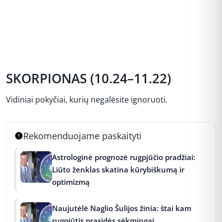
SKORPIONAS (10.24–11.22)
Vidiniai pokyčiai, kurių negalėsite ignoruoti.
Rekomenduojame paskaityti
Astrologinė prognozė rugpjūčio pradžiai:
Liūto ženklas skatina kūrybiškumą ir
optimizmą
Naujutėlė Naglio Šulijos žinia: štai kam
rugpjūtis prasidės sėkmingai