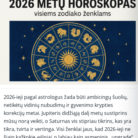
2026-ieji pagal astrologus žada būti ambicingų šuolių,
netikėtų vidinių nubudimų ir gyvenimo krypties
korekcijų metai. Jupiteris didžiąją dalį metų sustiprins
mūsų norą veikti, o Saturnas vis stipriau tikrins, kas yra
tikra, tvirta ir vertinga. Visi ženklai jaus, kad 2026-ieji ne
šiaip kažkokie
eiliniai
, o labiau kaip asmeninis „upgrade“