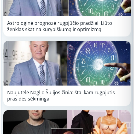
Astrologinė prognozė rugpjūčio pradžiai: Liūto
ženklas skatina kūrybiškumą ir optimizmą
Naujutėlė Naglio Šulijos žinia: štai kam rugpjūtis
prasidės sėkmingai