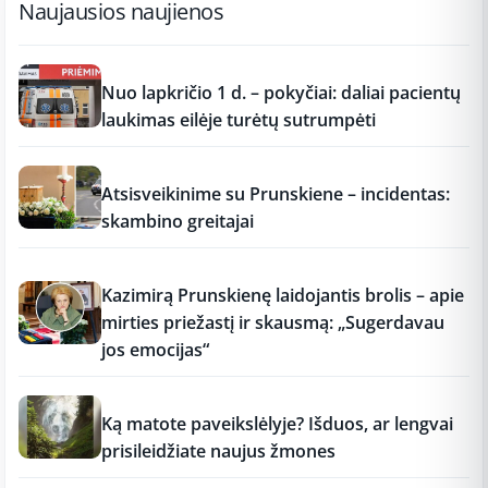
Naujausios naujienos
12:37
Nuo lapkričio 1 d. – pokyčiai: daliai pacientų
laukimas eilėje turėtų sutrumpėti
12:37
Atsisveikinime su Prunskiene – incidentas:
skambino greitajai
12:37
Kazimirą Prunskienę laidojantis brolis – apie
mirties priežastį ir skausmą: „Sugerdavau
jos emocijas“
12:37
Ką matote paveikslėlyje? Išduos, ar lengvai
prisileidžiate naujus žmones