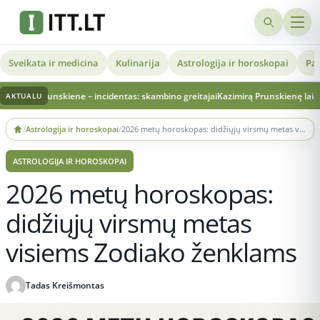
Sveikata ir medicina
Kulinarija
Astrologija ir horoskopai
Pat
unskiene – incidentas: skambino greitajai
Kazimirą Prunskienę laidojantis brolis
AKTUALU
Skip
/
Astrologija ir horoskopai
/
2026 metų horoskopas: didžiųjų virsmų metas visiems Zodiako ženklams
to
content
ASTROLOGIJA IR HOROSKOPAI
2026 metų horoskopas:
didžiųjų virsmų metas
visiems Zodiako ženklams
Tadas Kreišmontas
Publikuota 2025-11-29 21:36