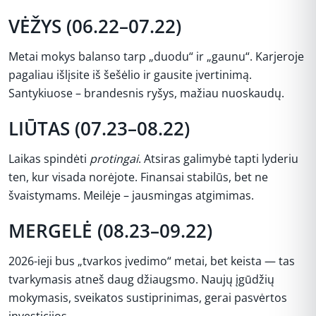
VĖŽYS (06.22–07.22)
Metai mokys balanso tarp „duodu“ ir „gaunu“. Karjeroje
pagaliau išlįsite iš šešėlio ir gausite įvertinimą.
Santykiuose – brandesnis ryšys, mažiau nuoskaudų.
LIŪTAS (07.23–08.22)
Laikas spindėti
protingai
. Atsiras galimybė tapti lyderiu
ten, kur visada norėjote. Finansai stabilūs, bet ne
švaistymams. Meilėje – jausmingas atgimimas.
MERGELĖ (08.23–09.22)
2026-ieji bus „tvarkos įvedimo“ metai, bet keista — tas
tvarkymasis atneš daug džiaugsmo. Naujų įgūdžių
mokymasis, sveikatos sustiprinimas, gerai pasvėrtos
investicijos.