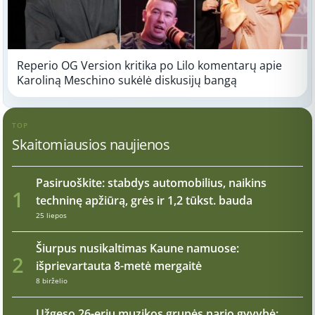
Reperio OG Version kritika po Lilo komentarų apie
Karoliną Meschino sukėlė diskusijų bangą
TOP
Skaitomiausios naujienos
Pasiruoškite: stabdys automobilius, naikins
1
techninę apžiūrą, grės ir 1,2 tūkst. bauda
25 liepos
Šiurpus nusikaltimas Kaune namuose:
2
išprievartauta 8-metė mergaitė
8 birželio
Užgeso 26-erių muzikos grupės nario gyvybė: