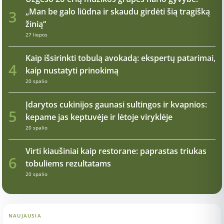
„Man be galo liūdna ir skaudu girdėti šią tragišką
3
žinią“
27 liepos
Kaip išsirinkti tobulą avokadą: ekspertų patarimai,
4
kaip nustatyti prinokimą
20 spalio
Įdarytos cukinijos gaunasi sultingos ir kvapnios:
5
kepame jas keptuvėje ir lėtoje viryklėje
20 spalio
Virti kiaušiniai kaip restorane: paprastas triukas
6
tobuliems rezultatams
20 spalio
NAUJAUSIA