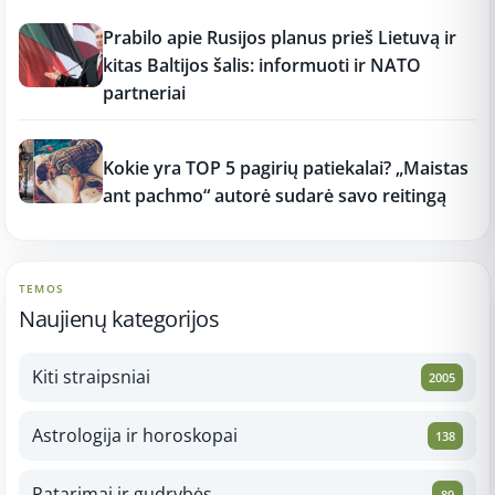
12:37
Prabilo apie Rusijos planus prieš Lietuvą ir
kitas Baltijos šalis: informuoti ir NATO
partneriai
12:37
Kokie yra TOP 5 pagirių patiekalai? „Maistas
ant pachmo“ autorė sudarė savo reitingą
TEMOS
Naujienų kategorijos
Kiti straipsniai
2005
Astrologija ir horoskopai
138
Patarimai ir gudrybės
89