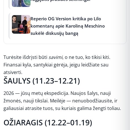
Reperio OG Version kritika po Lilo
komentarų apie Karoliną Meschino
sukėlė diskusijų bangą
Turėsite išdrįsti būti
savimi
, o ne tuo, ko tikisi kiti.
Finansai kyla, santykiai gėrėja, jeigu leidžiate sau
atsiverti.
ŠAULYS (11.23–12.21)
2026 — jūsų metų ekspedicija. Naujos šalys, nauji
žmonės, nauji tikslai. Meilėje — nenuobodžiausite, ir
galiausiai atrasite tuos, su kuriais galima žengti toliau.
OŽIARAGIS (12.22–01.19)