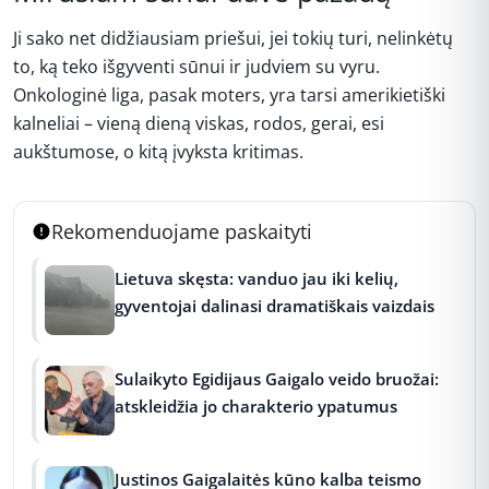
Ji sako net didžiausiam priešui, jei tokių turi, nelinkėtų
to, ką teko išgyventi sūnui ir judviem su vyru.
Onkologinė liga, pasak moters, yra tarsi amerikietiški
kalneliai – vieną dieną viskas, rodos, gerai, esi
aukštumose, o kitą įvyksta kritimas.
Rekomenduojame paskaityti
Lietuva skęsta: vanduo jau iki kelių,
gyventojai dalinasi dramatiškais vaizdais
Sulaikyto Egidijaus Gaigalo veido bruožai:
atskleidžia jo charakterio ypatumus
Justinos Gaigalaitės kūno kalba teismo