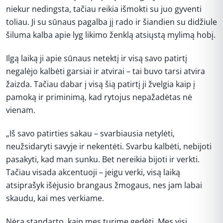
niekur nedingsta, tačiau reikia išmokti su juo gyventi
toliau. Ji su sūnaus pagalba jį rado ir šiandien su didžiule
šiluma kalba apie lyg likimo ženklą atsiųstą mylimą hobį.
Ilgą laiką ji apie sūnaus netektį ir visą savo patirtį
negalėjo kalbėti garsiai ir atvirai – tai buvo tarsi atvira
žaizda. Tačiau dabar į visą šią patirtį ji žvelgia kaip į
pamoką ir priminimą, kad rytojus nepažadėtas nė
vienam.
„Iš savo patirties sakau – svarbiausia netylėti,
neužsidaryti savyje ir nekentėti. Svarbu kalbėti, nebijoti
pasakyti, kad man sunku. Bet nereikia bijoti ir verkti.
Tačiau visada akcentuoji – jeigu verki, visą laiką
atsiprašyk išėjusio brangaus žmogaus, nes jam labai
skaudu, kai mes verkiame.
Nėra standarto, kaip mes turime gedėti. Mes visi