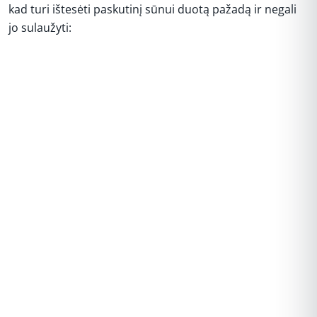
kad turi ištesėti paskutinį sūnui duotą pažadą ir negali
jo sulaužyti:
REKLAMA