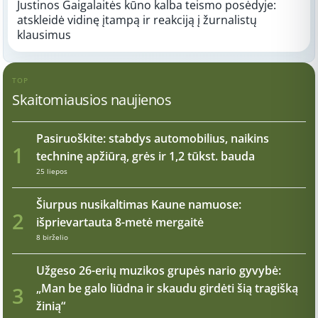
Justinos Gaigalaitės kūno kalba teismo posėdyje:
atskleidė vidinę įtampą ir reakciją į žurnalistų
klausimus
TOP
Skaitomiausios naujienos
Pasiruoškite: stabdys automobilius, naikins
1
techninę apžiūrą, grės ir 1,2 tūkst. bauda
25 liepos
Šiurpus nusikaltimas Kaune namuose:
2
išprievartauta 8-metė mergaitė
8 birželio
Užgeso 26-erių muzikos grupės nario gyvybė:
„Man be galo liūdna ir skaudu girdėti šią tragišką
3
žinią“