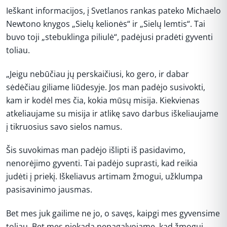
Ieškant informacijos, į Svetlanos rankas pateko Michaelo
Newtono knygos „Sielų kelionės“ ir „Sielų lemtis“. Tai
buvo toji „stebuklinga piliulė“, padėjusi pradėti gyventi
toliau.
„Jeigu nebūčiau jų perskaičiusi, ko gero, ir dabar
sėdėčiau giliame liūdesyje. Jos man padėjo susivokti,
kam ir kodėl mes čia, kokia mūsų misija. Kiekvienas
atkeliaujame su misija ir atlikę savo darbus iškeliaujame
į tikruosius savo sielos namus.
Šis suvokimas man padėjo išlipti iš pasidavimo,
nenorėjimo gyventi. Tai padėjo suprasti, kad reikia
judėti į priekį. Iškeliavus artimam žmogui, užklumpa
pasisavinimo jausmas.
Bet mes juk gailime ne jo, o savęs, kaipgi mes gyvensime
toliau. Bet mes niekada nepagalvojame, kad žmogui,