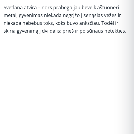
Svetlana atvira – nors prabėgo jau beveik aštuoneri
metai, gyvenimas niekada negrįžo į senąsias vėžes ir
niekada nebebus toks, koks buvo anksčiau. Todėl ir
skiria gyvenimą į dvi dalis: prieš ir po sūnaus netekties.
REKLAMA