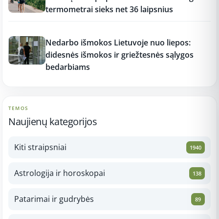
termometrai sieks net 36 laipsnius
17:16
Nedarbo išmokos Lietuvoje nuo liepos:
didesnės išmokos ir griežtesnės sąlygos
bedarbiams
TEMOS
Naujienų kategorijos
Kiti straipsniai
1940
Astrologija ir horoskopai
138
Patarimai ir gudrybės
89