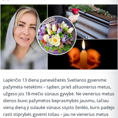
Lapkričio 13 diena panevėžietės Svetlanos gyvenime
pažymėta netektimi – tądien, prieš aštuonerius metus,
užgeso jos 18-mečio sūnaus gyvybė. Ne vienerius metus
dienos buvo pažymėtos beprasmybės jausmu, tačiau
vieną dieną ji sulaukė sūnaus siųsto ženklo, kuris padėjo
rasti stiprybės gyventi toliau – jau ne vienerius metus