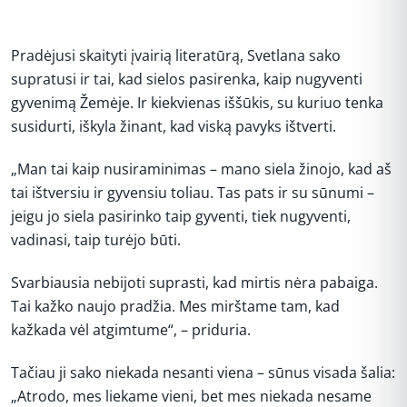
Pradėjusi skaityti įvairią literatūrą, Svetlana sako
supratusi ir tai, kad sielos pasirenka, kaip nugyventi
gyvenimą Žemėje. Ir kiekvienas iššūkis, su kuriuo tenka
susidurti, iškyla žinant, kad viską pavyks ištverti.
„Man tai kaip nusiraminimas – mano siela žinojo, kad aš
tai ištversiu ir gyvensiu toliau. Tas pats ir su sūnumi –
jeigu jo siela pasirinko taip gyventi, tiek nugyventi,
vadinasi, taip turėjo būti.
Svarbiausia nebijoti suprasti, kad mirtis nėra pabaiga.
Tai kažko naujo pradžia. Mes mirštame tam, kad
kažkada vėl atgimtume“, – priduria.
Tačiau ji sako niekada nesanti viena – sūnus visada šalia:
„Atrodo, mes liekame vieni, bet mes niekada nesame