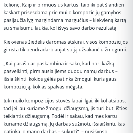
kelionę. Kaip ir pirmuosius kartus, taip iki pat šiandien
kaskart prisėsdama prie muilo kompozicijų gamybos
pasijaučia lyg margindama margučius – kiekvieną kartą
su smalsumu laukia, kol išvys savo darbo rezultatą.
Kiekvienas žiedelis daromas atskirai, visos kompozicijos
gimsta tik bendradarbiaujat su ją užsakančiu žmogumi.
„Kai parašo ar paskambina ir sako, kad nori kažką
pasveikinti, pirmiausia jiems duodu namų darbus –
išsiaiškinti, kokios gėlės patinka žmogui, kuris gaus
kompoziciją, kokias spalvas mėgsta.
Juk muilo kompozicijos stovės labai ilgai, iki kol atsibos,
tad jei jau kuriame žmogui džiaugsmą, jis turi būti išties
teikiantis džiaugsmą. Todėl ir sakau, kad mes kartu
kuriame džiaugsmą. Jų darbas sužinoti, išsiaiškinti, kas
patinka, o mano darbas – sukurti“, – nusišypso.