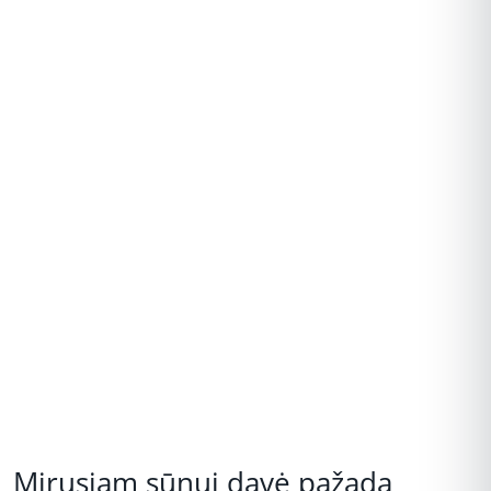
REKLAMA
Mirusiam sūnui davė pažadą