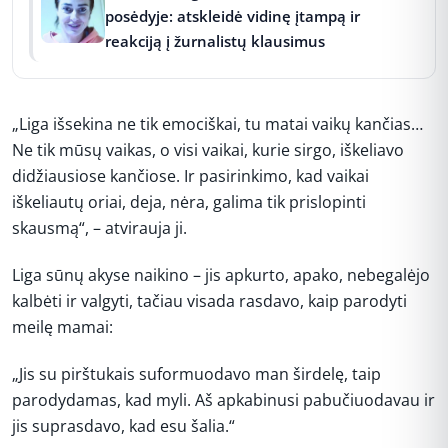
posėdyje: atskleidė vidinę įtampą ir
reakciją į žurnalistų klausimus
„Liga išsekina ne tik emociškai, tu matai vaikų kančias…
Ne tik mūsų vaikas, o visi vaikai, kurie sirgo, iškeliavo
didžiausiose kančiose. Ir pasirinkimo, kad vaikai
iškeliautų oriai, deja, nėra, galima tik prislopinti
skausmą“, – atvirauja ji.
Liga sūnų akyse naikino – jis apkurto, apako, nebegalėjo
kalbėti ir valgyti, tačiau visada rasdavo, kaip parodyti
meilę mamai:
„Jis su pirštukais suformuodavo man širdelę, taip
parodydamas, kad myli. Aš apkabinusi pabučiuodavau ir
jis suprasdavo, kad esu šalia.“