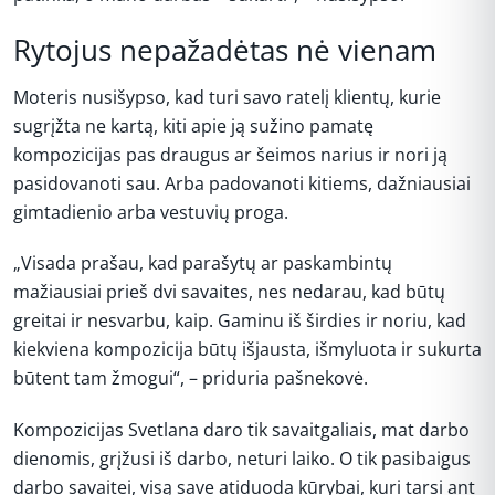
Rytojus nepažadėtas nė vienam
Moteris nusišypso, kad turi savo ratelį klientų, kurie
sugrįžta ne kartą, kiti apie ją sužino pamatę
kompozicijas pas draugus ar šeimos narius ir nori ją
pasidovanoti sau. Arba padovanoti kitiems, dažniausiai
gimtadienio arba vestuvių proga.
„Visada prašau, kad parašytų ar paskambintų
mažiausiai prieš dvi savaites, nes nedarau, kad būtų
greitai ir nesvarbu, kaip. Gaminu iš širdies ir noriu, kad
kiekviena kompozicija būtų išjausta, išmyluota ir sukurta
būtent tam žmogui“, – priduria pašnekovė.
Kompozicijas Svetlana daro tik savaitgaliais, mat darbo
dienomis, grįžusi iš darbo, neturi laiko. O tik pasibaigus
darbo savaitei, visą save atiduoda kūrybai, kuri tarsi ant