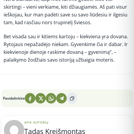
skirtingi – vieni verkiame, kiti džiaugiamės. Aš pati visur
ieškojau, kur man padėti save su savo liūdesiu ir ilgesiu
tam, kad rasčiau nors trupinėlį šviesos.
Bet visada sau ir kitiems kartoju – kiekviena yra dovana.
Rytojaus nepažadėjo niekam. Gyvenkime čia ir dabar. Ir
kiekvienoje dienoje raskime dovaną – gyvenimą“, –
palaikymo žodžiais savo istoriją užbaigia moteris.
Peržiūros: 4
Pasidalinkite
APIE AUTORIŲ
Tadas Kreišmontas