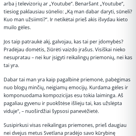
arba į televizorių ar „Youtube“. Benaršant „Youtube“,
tiesiog paklausiau sūnelio: „Ką man dabar daryti, sūneli?
Kuo man užsiimti?“. Ir netikėtai prieš akis išvydau kieto
muilo gėles.
Jos taip patraukė akį, galvojau, kas tai per įdomybės?
Pradėjau domėtis, žiūrėti vaizdo įrašus. Visiškai nieko
nesupratau – nei kur įsigyti reikalingų priemonių, nei kas
tai yra.
Dabar tai man yra kaip pagalbinė priemonė, pabėgimas
nuo blogų minčių, neigiamų emocijų. Kurdama gėles ir
komponuodama kompozicijas esu tokia laiminga. Aš
pagaliau gyvenu ir puokštėse išlieju tai, kas užslėpta
viduje“, – nuoširdžiai šypsosi panevėžietė.
Susipirkusi visas reikalingas priemones, prieš daugiau
nei dvejus metus Svetlana pradėjo savo kūrybinę