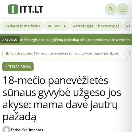
Sveikata ir medicina
Kulinarija
Astrologija ir horoskopai
Pat
is apie sugrįžimą į politiką: aiškus sprendimas ir vertinimai dėl Lietuvos politi
AKTUALU
Skip
/
Kiti straipsniai
/
18-mečio panevėžietės sūnaus gyvybė užgeso jos akyse: mama davė jautrų pažadą
to
content
KITI STRAIPSNIAI
18-mečio panevėžietės
sūnaus gyvybė užgeso jos
akyse: mama davė jautrų
pažadą
Tadas Kreišmontas
Publikuota 2026-05-29 22:21