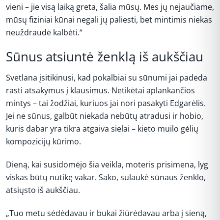
vieni – jie visą laiką greta, šalia mūsų. Mes jų nejaučiame,
mūsų fiziniai kūnai negali jų paliesti, bet mintimis niekas
neuždraudė kalbėti.“
Sūnus atsiuntė ženklą iš aukščiau
Svetlana įsitikinusi, kad pokalbiai su sūnumi jai padeda
rasti atsakymus į klausimus. Netikėtai aplankančios
mintys – tai žodžiai, kuriuos jai nori pasakyti Edgarėlis.
Jei ne sūnus, galbūt niekada nebūtų atradusi ir hobio,
kuris dabar yra tikra atgaiva sielai – kieto muilo gėlių
kompozicijų kūrimo.
Dieną, kai susidomėjo šia veikla, moteris prisimena, lyg
viskas būtų nutikę vakar. Sako, sulaukė sūnaus ženklo,
atsiųsto iš aukščiau.
„Tuo metu sėdėdavau ir bukai žiūrėdavau arba į sieną,