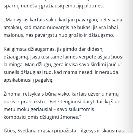
sparnų nuneša į gražiausių emocijų plotmes:
„Man vyras kartais sako, kad jau pavargau, bet visada
atsakau, kad mano nuovargis ne bukas, jis yra labai
malonus, nes pavargstu nuo grožio ir džiaugsmo.
Kai gimsta džiaugsmas, jis gimdo dar didesnį
džiaugsmą. Įsisukusi tame laimės verpete aš jaučiuosi
laiminga. Man džiugu, gera ir visa savo širdimi jaučiu:
sūnelis džiaugiasi tuo, kad mama nesėdi ir nerauda
apsikabinusi į pagalvę.
Žinoma, retsykiais būna visko, kartais užveriu namų
duris ir pratrūkstu… Bet stengiuosi daryti tai, ką šiuo
metu moku geriausiai – savo sukurtomis
kompozicijomis džiuginti žmones.“
Išties, Svetlana drąsiai pripažįsta – ilgesys ir skausmas