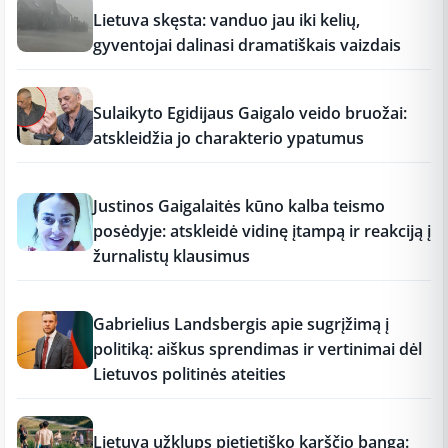
Lietuva skęsta: vanduo jau iki kelių,
gyventojai dalinasi dramatiškais vaizdais
17:19
Sulaikyto Egidijaus Gaigalo veido bruožai:
atskleidžia jo charakterio ypatumus
17:18
Justinos Gaigalaitės kūno kalba teismo
posėdyje: atskleidė vidinę įtampą ir reakciją į
žurnalistų klausimus
17:18
Gabrielius Landsbergis apie sugrįžimą į
politiką: aiškus sprendimas ir vertinimai dėl
Lietuvos politinės ateities
17:17
Lietuvą užklups pietietiško karščio banga: