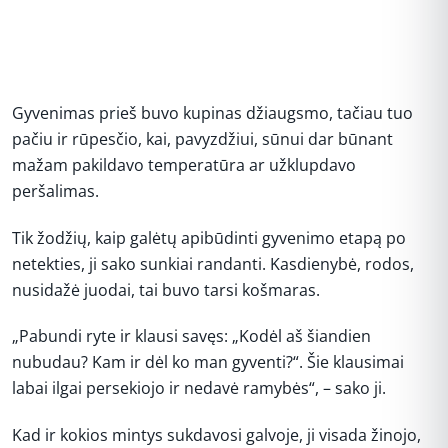
Gyvenimas prieš buvo kupinas džiaugsmo, tačiau tuo
pačiu ir rūpesčio, kai, pavyzdžiui, sūnui dar būnant
mažam pakildavo temperatūra ar užklupdavo
peršalimas.
Tik žodžių, kaip galėtų apibūdinti gyvenimo etapą po
netekties, ji sako sunkiai randanti. Kasdienybė, rodos,
nusidažė juodai, tai buvo tarsi košmaras.
„Pabundi ryte ir klausi savęs: „Kodėl aš šiandien
nubudau? Kam ir dėl ko man gyventi?“. Šie klausimai
labai ilgai persekiojo ir nedavė ramybės“, – sako ji.
Kad ir kokios mintys sukdavosi galvoje, ji visada žinojo,