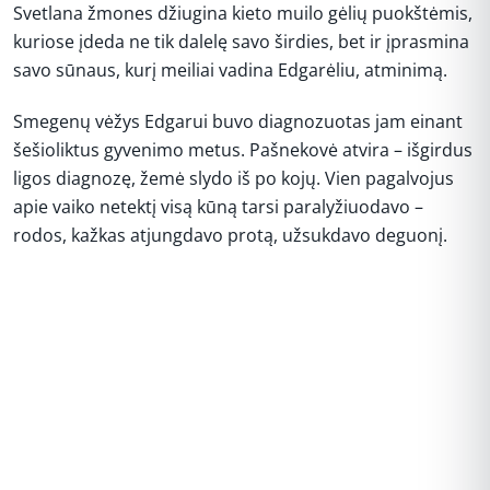
Svetlana žmones džiugina kieto muilo gėlių puokštėmis,
kuriose įdeda ne tik dalelę savo širdies, bet ir įprasmina
savo sūnaus, kurį meiliai vadina Edgarėliu, atminimą.
Smegenų vėžys Edgarui buvo diagnozuotas jam einant
šešioliktus gyvenimo metus. Pašnekovė atvira – išgirdus
ligos diagnozę, žemė slydo iš po kojų. Vien pagalvojus
apie vaiko netektį visą kūną tarsi paralyžiuodavo –
rodos, kažkas atjungdavo protą, užsukdavo deguonį.
REKLAMA