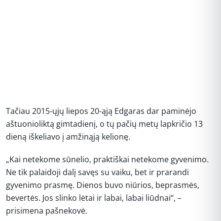
Tačiau 2015-ųjų liepos 20-ąją Edgaras dar paminėjo
aštuonioliktą gimtadienį, o tų pačių metų lapkričio 13
dieną iškeliavo į amžinąją kelionę.
„Kai netekome sūnelio, praktiškai netekome gyvenimo.
Ne tik palaidoji dalį savęs su vaiku, bet ir prarandi
gyvenimo prasmę. Dienos buvo niūrios, beprasmės,
bevertės. Jos slinko lėtai ir labai, labai liūdnai“, –
prisimena pašnekovė.