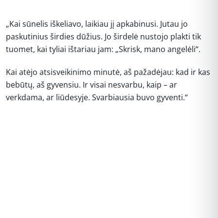
„Kai sūnelis iškeliavo, laikiau jį apkabinusi. Jutau jo
paskutinius širdies dūžius. Jo širdelė nustojo plakti tik
tuomet, kai tyliai ištariau jam: „Skrisk, mano angelėli“.
Kai atėjo atsisveikinimo minutė, aš pažadėjau: kad ir kas
bebūtų, aš gyvensiu. Ir visai nesvarbu, kaip – ar
verkdama, ar liūdesyje. Svarbiausia buvo gyventi.“
REKLAMA