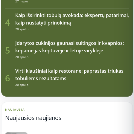
27 liepos
Kaip išsirinkti tobulą avokadą: ekspertų patarimai,
4
kaip nustatyti prinokimą
20 spalio
Įdarytos cukinijos gaunasi sultingos ir kvapnios:
5
kepame jas keptuvėje ir lėtoje viryklėje
20 spalio
Virti kiaušiniai kaip restorane: paprastas triukas
6
tobuliems rezultatams
20 spalio
NAUJAUSIA
Naujausios naujienos
17:21